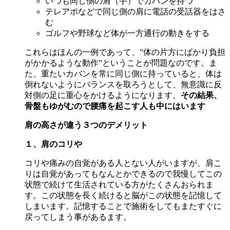
いつも同じ側の肩（手）でカバンを持つ
テレアポなどで同じ側の肩に電話の受話器をはさ
む
ゴルフや野球など体が一方通行の動きをする
これらはほんの一例であって、”体の片方にばかり負担
がかかるような動作”ということが問題なのです。ま
た、重たいカバンを常に同じ側に持っていると、体は
倒れないようにバランスを取ろうとして、無意識に反
対側の足に重心をかけるようになります。
その結果、
骨盤もゆがむので腰痛を起こす人も中にはいます
肩の高さが違う３つのデメリット
１、肩のコリや
コリや痛みの自覚がある人とない人がいますが、肩こ
りは自覚があってもなんとかできるので我慢してこの
状態で続けて生活されている方がたくさんおられま
す。この状態を長く続けると脳がこの状態を記憶して
しまいます。記憶することで施術をしてもまたすぐに
戻ってしまう事があるます。