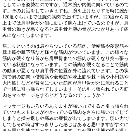
もしている姿勢なのですが、通常腕が内側に向いているので
す。そのお話をしていきますね。腕を上げたりする時に腕が
120度ぐらいまでは腕の筋肉で上げていますが、120度から真
上までは肩甲骨が外側に動いて腕を上げているのですが、肩
甲骨の動きが悪くなると肩甲骨と腕の骨がぶつかりあって痛
みになってしまいます。
肩こりというのは肩からついている筋肉、僧帽筋や菱形筋や
棘上筋や棘下筋など様々な筋肉がついています。この様々な
筋肉が硬くなり首から肩甲骨までの筋肉が硬くなり突っ張っ
ている状態になっています。この筋肉が硬くなることで筋肉
の動きが悪くなり肩甲骨の位置が外に流れています。この状
態で肩の筋肉（僧帽筋や菱形筋や棘上筋や棘下筋や小円筋や
大円筋）などが背骨についた筋肉が肩甲骨が外に流れること
で一緒に引っ張られてしまいます。その引っ張られている筋
肉をマッサージをするとどうなるのでしょうか？
マッサージもいろいろありますが強い力ですると引っ張られ
ていつもストレスがかかっている筋肉をさらに強い力でして
しまうと揉み返しや痛みの症状が出てしまいます。弱い力で
してもその時はすっきりした感じはあると思いますがすぐに
また同じ状態になってしまします。なぜ同じ状態や揉み返し