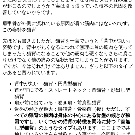
が起こるのでしょうか？実は引っ張っている根本の原因を改
善していないからです。
肩甲骨が外側に流れている原因が肩の筋肉にはないのです。
この姿勢を猫背
先ほども書きましたが、猫背を一言でいうと「背中が丸い」
姿勢です。背中が丸くなるにつれて無理に首の筋肉を使って
しまったり猫背になることで他の筋肉も硬くなりさらに肩こ
りだけでなく他の痛みの症状が出てしまうことがあります。
ですが、今はそれだけではありません。ざっと以下のタイプ
があると言われています。
背中が丸い：猫背・円背型猫背
首が前にでる・ストレートネック：首猫背・顔出し型
猫背
肩が前に出ている：巻き肩・前肩型猫背
骨盤の傾きが過大：腰猫背・骨盤前（後）
ただし、す
べての猫背の原因は身体の中心にある骨盤の傾きが原
因ですし、
いくつかの猫背の特徴を同時に持つ「首無
し型猫背」のようなタイプもあります。
ここまでで共
通しているのは左右対称という事です。今回取り上げ