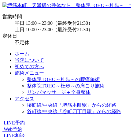
営業時間
平日 13:00～23:00（最終受付21:30）
土日 10:00～23:00（最終受付21:30）
定休日
不定休
ホーム
当院について
初めての方へ
施術メニュー
整体院TOHO～杜歩～の腰痛施術
整体院TOHO～杜歩～の肩こり施術
リンパマッサージ＋全身整体
アクセス
堺筋線/中央線「堺筋本町駅」からの経路
谷町線/中央線「谷町四丁目駅」からの経路
LINE予約
Web予約
LINE相談