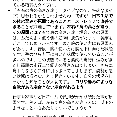
ている猫背のタイプは、
「左右の肩の高さが違う」タイプなので、特殊なタイ
プに思われるかもしれませんね。
ですが、日常生活で
の体の歪みが原因であることと、
ストレッチで改善で
きることが共通しています。
左右の肩の高さが違う、
その原因とは？
右で肩の高さが違う場合、その原因
は、ふだんよく使う側の筋肉に疲労がたまり、萎縮を
起こしてしまうからです。また腕の使い方にも原因ん
があります。普段、腕の使い方は腕を下に向けた状態
です。手のひらも下に向いた状態で使っていることが
多いのです。この状態でいると筋肉の走行に歪みがき
たし筋膜の走行上で筋肉の硬さが出てしまい、さらに
肩甲骨をさらに外に引っ張ってしまします。姿勢が悪
い状態は様々なことで起きています。自分の状況をし
っかりと知ることが大切ですよ。
コリや痛みのような
自覚がある場合とない場合があるよう
仕事や家事など日常生活で負担がかかり続けた事が原
因です。例えば、左右で肩の高さが違う人は、以下の
ようなことに心あたりはないでしょうか？