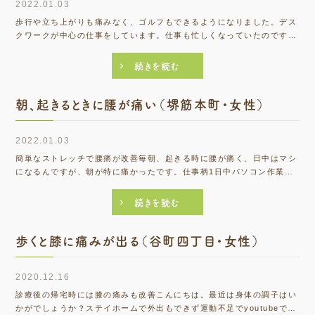
2022.01.03
歩行や立ち上がりも痛みなく、ゴルフもできるようになりました。デス
クワークが中心の仕事をしています。仕事も忙しくなっていたのです
が、以前から興味のあった仕事を副業で始め休む時間もない状況でし
た。ある日突然腰が痛くなり立ち上がるもの歩行するのも...
続きを読む
朝、起きるときに腰が痛い（堺筋本町・女性）
2022.01.03
簡単なストレッチで腰痛が改善毎朝、起きる時に腰が痛く、日中はマシ
になるんですが、朝が特に痛かったです。仕事柄1日中パソコン作業の
ためマッサージには通っていたのですが、一時的に痛みが癒えてもすぐ
に同じ状態になるので根本から改善しようと思い行き...
続きを読む
歩くと膝に痛みが出る（谷町四丁目・女性）
2020.12.16
診療後の帰宅時には膝の痛みも改善こんにちは。最近は身体の調子はい
かがでしょうか？ステイホームで外出もできず運動不足でyoutubeでの