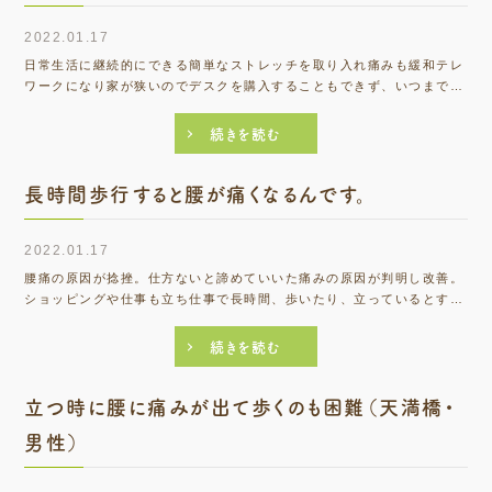
2022.01.17
日常生活に継続的にできる簡単なストレッチを取り入れ痛みも緩和テレ
ワークになり家が狭いのでデスクを購入することもできず、いつまでテ
レワークが続くかもわからないので購入してもどうかな？と考えていま
した。段々と背中が痛くなり、日によって痛みが変わ...
続きを読む
長時間歩行すると腰が痛くなるんです。
2022.01.17
腰痛の原因が捻挫。仕方ないと諦めていいた痛みの原因が判明し改善。
ショッピングや仕事も立ち仕事で長時間、歩いたり、立っているとする
とその時は大丈夫ですが、家に帰るとほとんど腰が痛くなります。たた
いたりストレッチをしたりするのですがあまりなおら...
続きを読む
立つ時に腰に痛みが出て歩くのも困難（天満橋・
男性）