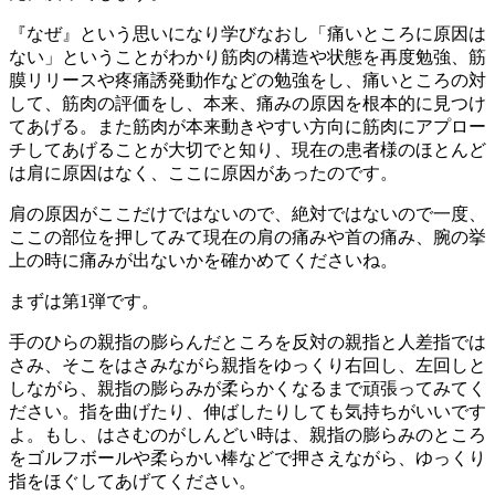
『なぜ』という思いになり学びなおし「痛いところに原因は
ない」ということがわかり筋肉の構造や状態を再度勉強、筋
膜リリースや疼痛誘発動作などの勉強をし、痛いところの対
して、筋肉の評価をし、本来、痛みの原因を根本的に見つけ
てあげる。また筋肉が本来動きやすい方向に筋肉にアプロー
チしてあげることが大切でと知り、現在の患者様のほとんど
は肩に原因はなく、ここに原因があったのです。
肩の原因がここだけではないので、絶対ではないので一度、
ここの部位を押してみて現在の肩の痛みや首の痛み、腕の挙
上の時に痛みが出ないかを確かめてくださいね。
まずは第1弾です。
手のひらの親指の膨らんだところを反対の親指と人差指では
さみ、そこをはさみながら親指をゆっくり右回し、左回しと
しながら、親指の膨らみが柔らかくなるまで頑張ってみてく
ださい。指を曲げたり、伸ばしたりしても気持ちがいいです
よ。もし、はさむのがしんどい時は、親指の膨らみのところ
をゴルフボールや柔らかい棒などで押さえながら、ゆっくり
指をほぐしてあげてください。