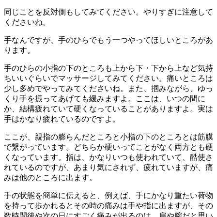
同じことを反対側もしてみてください。やりすぎに注意して
くださいね。
手なんですが、手のひらでもう一つやってほしいところがあ
ります。
手のひらの小指の下のところも上から下・下から上など気持
ちいいぐらいでマッサージしてみてください。痛いところは
少し多めでやってみてくださいね。また、掴みながら、ゆっ
くり手を振ってあげても緩みますよ。ここは、いつの間に
か、結構疲れていて硬くなっていることがありますよ。実は
手はかなり疲れているのですよ。
ここが、親指の膨らんだところと小指の下のところとは筋膜
で繋がっています。どちらか硬いってことがなく両方とも硬
くなっています。指は、かなりいつも使われていて、酷使さ
れているのですが、あまり気にされず、疲れていますが、痛
みは他のところに出ます。
手の状態を簡単に伝えると、例えば、手にかなり重たい荷物
を持って歩かれるとその時の痛みは手や指に出ますが、その
数時間後や次の日にすごく痛みが出るのは、肩や腕だと思い