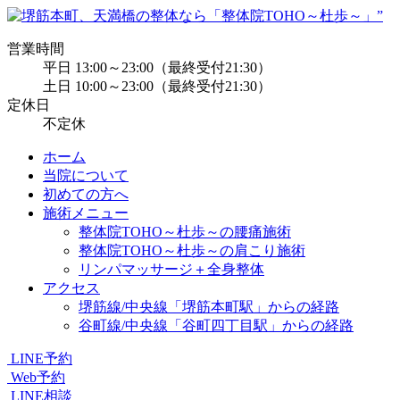
営業時間
平日 13:00～23:00（最終受付21:30）
土日 10:00～23:00（最終受付21:30）
定休日
不定休
ホーム
当院について
初めての方へ
施術メニュー
整体院TOHO～杜歩～の腰痛施術
整体院TOHO～杜歩～の肩こり施術
リンパマッサージ＋全身整体
アクセス
堺筋線/中央線「堺筋本町駅」からの経路
谷町線/中央線「谷町四丁目駅」からの経路
LINE予約
Web予約
LINE相談