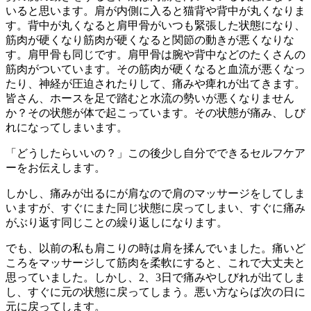
いると思います。肩が内側に入ると猫背や背中が丸くなりま
す。背中が丸くなると肩甲骨がいつも緊張した状態になり、
筋肉が硬くなり筋肉が硬くなると関節の動きが悪くなりな
す。肩甲骨も同じです。肩甲骨は腕や背中などのたくさんの
筋肉がついています。その筋肉が硬くなると血流が悪くなっ
たり、神経が圧迫されたりして、痛みや痺れが出てきます。
皆さん、ホースを足で踏むと水流の勢いが悪くなりません
か？その状態が体で起こっています。その状態が痛み、しび
れになってしまいます。
「どうしたらいいの？」この後少し自分でできるセルフケア
ーをお伝えします。
しかし、痛みが出るにが肩なので肩のマッサージをしてしま
いますが、すぐにまた同じ状態に戻ってしまい、すぐに痛み
がぶり返す同じことの繰り返しになります。
でも、以前の私も肩こりの時は肩を揉んでいました。痛いど
ころをマッサージして筋肉を柔軟にすると、これで大丈夫と
思っていました。しかし、2、3日で痛みやしびれが出てしま
し、すぐに元の状態に戻ってしまう。悪い方ならば次の日に
元に戻ってします。