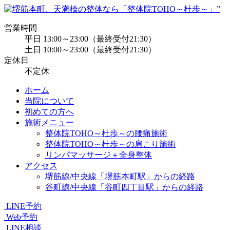
営業時間
平日 13:00～23:00（最終受付21:30）
土日 10:00～23:00（最終受付21:30）
定休日
不定休
ホーム
当院について
初めての方へ
施術メニュー
整体院TOHO～杜歩～の腰痛施術
整体院TOHO～杜歩～の肩こり施術
リンパマッサージ＋全身整体
アクセス
堺筋線/中央線「堺筋本町駅」からの経路
谷町線/中央線「谷町四丁目駅」からの経路
LINE予約
Web予約
LINE相談