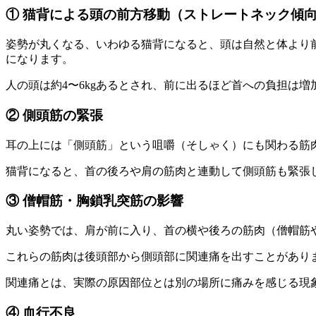
① 猫背による頭の前方移動（ストレートネック傾
姿勢が丸くなる、いわゆる猫背になると、頭は自然と体より
になります。
人の頭は約4〜6kgあるとされ、前に出るほど首への負担は
② 側頭筋の緊張
耳の上には「側頭筋」という咀嚼（そしゃく）にも関わる筋
猫背になると、首の後ろや肩の筋肉と連動して側頭筋も緊張
③ 僧帽筋・胸鎖乳突筋の影響
丸い姿勢では、肩が前に入り、首の横や後ろの筋肉（僧帽筋
これらの筋肉は後頭部から側頭部に関連痛を出すことがあり
関連痛とは、実際の原因部位とは別の場所に痛みを感じる現
④ 血行不良