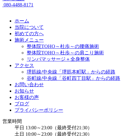
080-4488-8171
ホーム
当院について
初めての方へ
施術メニュー
整体院TOHO～杜歩～の腰痛施術
整体院TOHO～杜歩～の肩こり施術
リンパマッサージ＋全身整体
アクセス
堺筋線/中央線「堺筋本町駅」からの経路
谷町線/中央線「谷町四丁目駅」からの経路
お問い合わせ
お知らせ
お客様の声
ブログ
プライバシーポリシー
営業時間
平日 13:00～23:00（最終受付21:30）
土日 10:00～23:00（最終受付21:30）